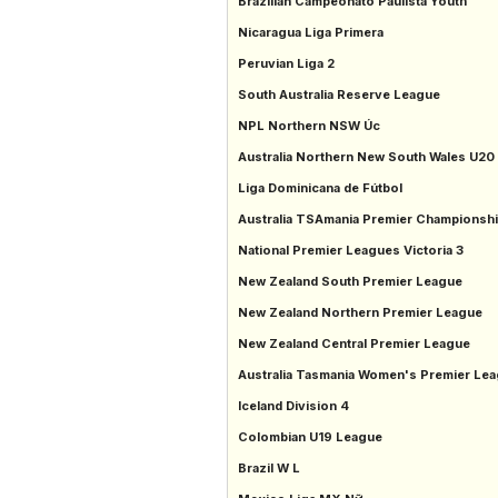
Brazilian Campeonato Paulista Youth
Bulgarian Vtora Liga
Nicaragua Liga Primera
Hạng 2 Slovenia
Peruvian Liga 2
Israel Ligat Leumit Toto Cup
South Australia Reserve League
Hạng Nhất Kazakhstan
NPL Northern NSW Úc
Estonian Premium Liiga
Australia Northern New South Wales U20
Moldovan Liga 1
Liga Dominicana de Fútbol
Montenegro First League
Australia TSAmania Premier Championsh
National Premier Leagues Victoria 3
Faroe Islands Premier League
New Zealand South Premier League
VĐQG Bắc Macedonia
New Zealand Northern Premier League
CONCACAF Championship U20
New Zealand Central Premier League
UNCAF Women's American Games
Australia Tasmania Women's Premier Le
Central American & Caribbean Games
Iceland Division 4
ARG Primera Nacional
Colombian U19 League
Argentine Group B Tebolidun League Manchester
Brazil W L
United States Women's National Soccer League