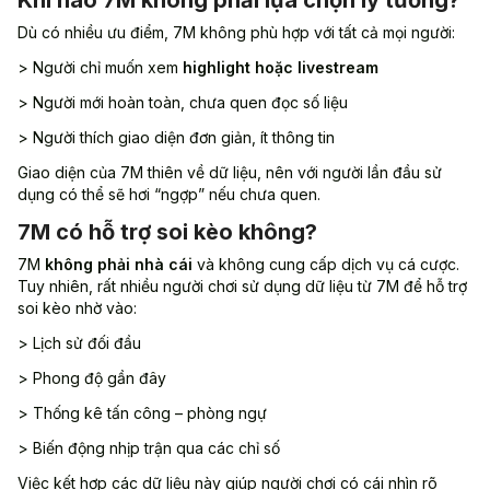
Dù có nhiều ưu điểm, 7M không phù hợp với tất cả mọi người:
> Người chỉ muốn xem
highlight hoặc livestream
> Người mới hoàn toàn, chưa quen đọc số liệu
> Người thích giao diện đơn giản, ít thông tin
Giao diện của 7M thiên về dữ liệu, nên với người lần đầu sử
dụng có thể sẽ hơi “ngợp” nếu chưa quen.
7M có hỗ trợ soi kèo không?
7M
không phải nhà cái
và không cung cấp dịch vụ cá cược.
Tuy nhiên, rất nhiều người chơi sử dụng dữ liệu từ 7M để hỗ trợ
soi kèo nhờ vào:
> Lịch sử đối đầu
> Phong độ gần đây
> Thống kê tấn công – phòng ngự
> Biến động nhịp trận qua các chỉ số
Việc kết hợp các dữ liệu này giúp người chơi có cái nhìn rõ