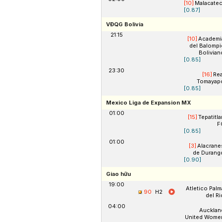
[10]
Malacate
PKO Bank Polski EKSTRAKLASA
[0.87]
Scotland Championship
VĐQG Bolivia
21:15
VĐQG Bắc Ireland
[10]
Academi
del Balompi
Northern Ireland Football League Championship
Bolivian
[0.85]
Brazilian Cup
23:30
[16]
Rea
VĐQG El Salvador
Tomayap
[0.85]
LigaPro Serie A
Mexico Liga de Expansion MX
Ecuador Serie B
01:00
[15]
Tepatitla
F
English Football League Cup
[0.85]
German Bundesliga 2
01:00
[3]
Alacrane
de Durang
Đức 3. Liga
[0.90]
French Championnat Amateur
Giao hữu
Netherlands Eredivisie
19:00
Atletico Palm
90
H2
del Ri
Hạng Nhất Thụy Điển
04:00
Aucklan
Giải Hạng 2 Thụy Điển
United Wome