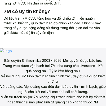
ràng hơn trước khi đưa ra quyết định.
7M có uy tín không?
Dữ liệu trên 7M được tổng hợp và đối chiếu từ nhiều nguồn
trước khi hiển thị, giúp đảm bảo độ chính xác cao. Chính vì vậy,
trang này được cộng đồng sử dụng trong thời gian dài mà vẫn
giữ được mức độ tin cậy ổn định.
Bản quyền © 7mcn.mba 2003 - 2026. Mọi quyền được bảo lưu.
Trang web được vận hành bởi 7M, nhà cung cấp Livescore - Kết
quả bóng đá - Tỷ lệ kèo hàng đầu.
Về nội dung: 7M luôn đảm bảo tính chính xác, đầy đủ và được kiểm
chứng.
Về quảng cáo: Mọi quảng cáo đều đảm bảo uy tín - minh bạch, giúp
người chơi kết nối với các nhà cái chất lượng.
Miễn trừ trách nhiệm: 7M không chịu trách nhiệm cho bất kỳ tổn thất
hoặc thiệt hại nào phát sinh từ quảng cáo không thuộc 7M.