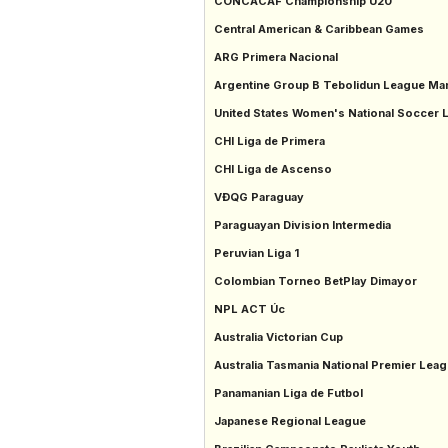
CONCACAF Championship U20
Division 1 Ba Lan
Central American & Caribbean Games
Ukrainian First League
ARG Primera Nacional
Czech Chance Liga
Argentine Group B Tebolidun League Ma
Chance Národní Liga
United States Women's National Soccer 
Czech Third League
CHI Liga de Primera
Romanian Liga II
CHI Liga de Ascenso
Iceland 1. Deild Karla
VĐQG Paraguay
Iceland Besta-deild kvenna
Paraguayan Division Intermedia
Peruvian Liga 1
VĐQG Iceland Nữ
Colombian Torneo BetPlay Dimayor
VĐQG Belarus
NPL ACT Úc
Lithuanian I Lyga
Australia Victorian Cup
VĐQG Wales
Australia Tasmania National Premier Lea
Hungary Fizz Liga
Panamanian Liga de Futbol
Turkish First League
Japanese Regional League
Bulgarian First League