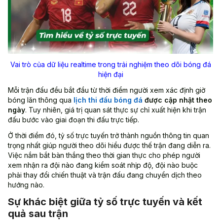
Vai trò của dữ liệu realtime trong trải nghiệm theo dõi bóng đá
hiện đại
Mỗi trận đấu đều bắt đầu từ thời điểm người xem xác định giờ
bóng lăn thông qua
lịch thi đấu bóng đá
được cập nhật theo
ngày
. Tuy nhiên, giá trị quan sát thực sự chỉ xuất hiện khi trận
đấu bước vào giai đoạn thi đấu trực tiếp.
Ở thời điểm đó, tỷ số trực tuyến trở thành nguồn thông tin quan
trọng nhất giúp người theo dõi hiểu được thế trận đang diễn ra.
Việc nắm bắt bàn thắng theo thời gian thực cho phép người
xem nhận ra đội nào đang kiểm soát nhịp độ, đội nào buộc
phải thay đổi chiến thuật và trận đấu đang chuyển dịch theo
hướng nào.
Sự khác biệt giữa tỷ số trực tuyến và kết
quả sau trận