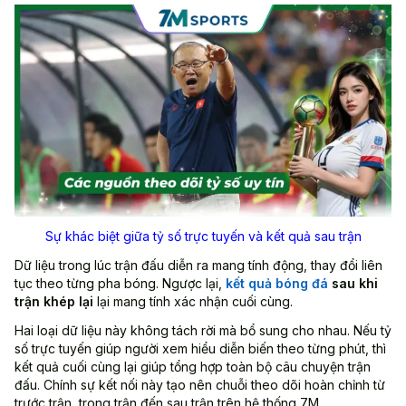
Sự khác biệt giữa tỷ số trực tuyến và kết quả sau trận
Dữ liệu trong lúc trận đấu diễn ra mang tính động, thay đổi liên
tục theo từng pha bóng. Ngược lại,
kết quả bóng đá
sau khi
trận khép lại
lại mang tính xác nhận cuối cùng.
Hai loại dữ liệu này không tách rời mà bổ sung cho nhau. Nếu tỷ
số trực tuyến giúp người xem hiểu diễn biến theo từng phút, thì
kết quả cuối cùng lại giúp tổng hợp toàn bộ câu chuyện trận
đấu. Chính sự kết nối này tạo nên chuỗi theo dõi hoàn chỉnh từ
trước trận, trong trận đến sau trận trên hệ thống 7M.